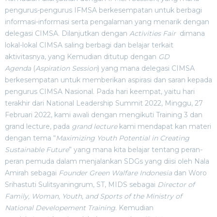
pengurus-pengurus IFMSA berkesempatan untuk berbagi
informasi-informasi serta pengalaman yang menarik dengan
delegasi CIMSA. Dilanjutkan dengan
Activities Fair
dimana
lokal-lokal CIMSA saling berbagi dan belajar terkait
aktivitasnya, yang Kemudian ditutup dengan
GD
Agenda
(
Aspiration Session
) yang mana delegasi CIMSA
berkesempatan untuk memberikan aspirasi dan saran kepada
pengurus CIMSA Nasional. Pada hari keempat, yaitu hari
terakhir dari National Leadership Summit 2022, Minggu, 27
Februari 2022, kami awali dengan mengikuti Training 3 dan
grand lecture, pada
grand lecture
kami mendapat kan materi
dengan tema “
Maximizing Youth Potential in Creating
Sustainable Future
” yang mana kita belajar tentang peran-
peran pemuda dalam menjalankan SDGs yang diisi oleh Nala
Amirah sebagai
Founder Green Walfare Indonesia
dan Woro
Srihastuti Sulitsyaningrum, ST, MIDS sebagai
Director of
Family, Woman, Youth, and Sports of the Ministry of
National Developement Training
. Kemudian