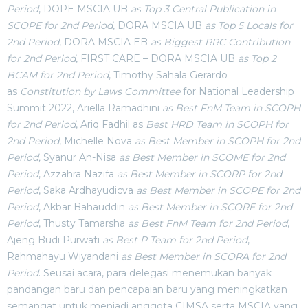
Period
, DOPE MSCIA UB
as Top 3 Central Publication in
SCOPE for 2nd Period
, DORA MSCIA UB
as Top 5 Locals for
2nd Period
, DORA MSCIA EB
as Biggest RRC Contribution
for 2nd Period
, FIRST CARE – DORA MSCIA UB
as Top 2
BCAM for 2nd Period
, Timothy Sahala Gerardo
as
Constitution by Laws Committee
for National Leadership
Summit 2022, Ariella Ramadhini
as Best FnM Team in SCOPH
for 2nd Period
, Ariq Fadhil as
Best HRD Team in SCOPH for
2nd Period
, Michelle Nova
as Best Member in SCOPH for 2nd
Period,
Syanur An-Nisa
as Best Member in SCOME for 2nd
Period
, Azzahra Nazifa
as Best Member in SCORP for 2nd
Period
, Saka Ardhayudicva
as Best Member in SCOPE for 2nd
Period
, Akbar Bahauddin
as Best Member in SCORE for 2nd
Period
, Thusty Tamarsha
as Best FnM Team for 2nd Period
,
Ajeng Budi Purwati
as Best P Team for 2nd Period
,
Rahmahayu Wiyandani
as Best Member in SCORA for 2nd
Period
. Seusai acara, para delegasi menemukan banyak
pandangan baru dan pencapaian baru yang meningkatkan
semangat untuk menjadi anggota CIMSA serta MSCIA yang