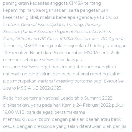
peningkatan kapasitas anggota CIMSA tentang
kepemimpinan, keorganisasian, serta pengetahuan
kesehatan global, melalui beberapa agenda, yaitu
Grand
Lecture
,
General Issue Update
,
Training
,
Plenary
Session
,
Parallel Session
,
Regional Session
,
Activities
Fairs
,
Official and RC Class
,
IFMSA Session
, dan
GD Agenda
.
Tahun ini, MSCIA mengirimkan sejumlah 31 delegasi dengan
16 Executive Board dan 15 old member MSCIA serta 2 old
member sebagai
trainer
. Para delegasi
maupun
trainer
sangat bersemangat dalam mengikuti
national meeting kali ini dan pada national meeting kali ini
juga merupakan
national meeting
pertama bagi
Executive
Board
MSCIA UB 2022/2023.
Pada hari pertama National Leadership Summit 2022
dilaksanakan, yaitu pada hari Kamis, 24 Februari 2022 pukul
16.00 WIB, para delegasi bersama-sama
memasuki
room
zoom dengan pakaian daerah atau batik
sesuai dengan dresscode yang telah ditentukan oleh panitia.