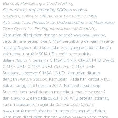
Burnout
,
Maintaining a Good Working
Environment
,
Implementing SDGs as Medical
Students
,
Online to Offline Transition within CIMSA
Activities
,
Toxic Productivity
,
Understanding and Maximizing
Team Dynamics
,
Finding Innovation and Creativity
.
Kemudian dilanjutkan dengan agenda
Regional Session
,
yaitu dimana setiap lokal CIMSA bergabung dengan masing-
masing
Region
atau kumpulan lokal yang berada di daerah
sekitarnya, untuk MSCIA UB sendiri termasuk ke
dalam
Region
7 bersama CIMSA UNAIR, CIMSA PHD UWKS,
CIMSA UMM CIMSA UNEJ,
Observer
CIMSA UMM
Surabaya,
Observer
CIMSA UNUD. Kemudian ditutup
dengan
Plenary Session
. Kemudian. Pada hari ketiga, yaitu
Sabtu, tanggal 26 Februari 2022, National Leadership
Summit kami awali dengan mengikuti
Parallel Session
2
dan
training 2
, dan pada pukul 13.00 WIB setelah istirahat,
kami melaksanakan agenda
General Issue Update
(GIU)
untuk membahas isu-isu menarik yang ada di dunia.
Kemudian dilanjutkan dengan
IFMSA Session
, yang mana