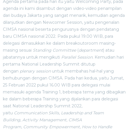
Agenda pertama pada hari itu yaitu Welcoming Party, pada
agenda ini kami disambut dengan video-video penampilan
dari budaya Jakarta yang sangat menarik, kemudian agenda
dilanjutkan dengan Newcomer Session, yaitu pengenalan
CIMSA nasional beserta pengurusnya dengan pendatang
baru CIMSA nasional 2022. Pada pukul 19.00 WIB, para
delegasi dimasukkan ke dalam breakoutoroom masing-
masing sesuai
Standing Committee
(
department
) atau
jabatannya untuk mengikuti
Parallel Session
. Kemudian hari
pertama National Leadership Summit ditutup
dengan
plenary session
untuk membahas hal-hal yang
berhubungan dengan CIMSA. Pada hari kedua, yaitu Jumat,
25 Februari 2022 pukul 16.00 WIB para delegasi mulai
memasuki agenda Training 1, beberapa tema yang dibagikan
ke dalam beberapa Training yang dijalankan para delegasi
saat National Leadership Summit 2022,
yaitu
Communication Skills
,
Leadership and Team
Building
,
Activity Management
,
CIMSA
Program
,
Community Empowerment
,
How to Handle