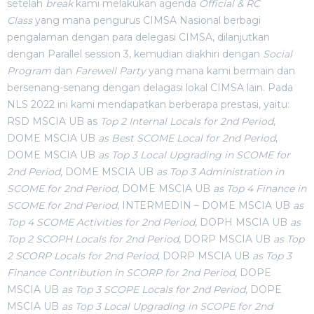
setelah
break
kami melakukan agenda
Official & RC
Class
yang mana pengurus CIMSA Nasional berbagi
pengalaman dengan para delegasi CIMSA, dilanjutkan
dengan Parallel session 3, kemudian diakhiri dengan
Social
Program
dan
Farewell Party
yang mana kami bermain dan
bersenang-senang dengan delagasi lokal CIMSA lain. Pada
NLS 2022 ini kami mendapatkan berberapa prestasi, yaitu:
RSD MSCIA UB as
Top 2 Internal Locals for 2nd Period
,
DOME MSCIA UB
as Best SCOME Local for 2nd Period
,
DOME MSCIA UB
as
Top 3 Local Upgrading in SCOME for
2nd Period
, DOME MSCIA UB
as Top 3 Administration in
SCOME for 2nd Period
, DOME MSCIA UB
as Top 4 Finance in
SCOME for 2nd Period
, INTERMEDIN – DOME MSCIA UB
as
Top 4 SCOME Activities for 2nd Period
, DOPH MSCIA UB
as
Top 2 SCOPH Locals for 2nd Period
, DORP MSCIA UB
as Top
2 SCORP Locals for 2nd Period
, DORP MSCIA UB
as Top 3
Finance Contribution in SCORP for 2nd Period
, DOPE
MSCIA UB
as Top 3 SCOPE Locals for 2nd Period
, DOPE
MSCIA UB
as Top 3 Local Upgrading in SCOPE for 2nd