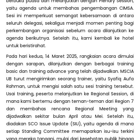
berbuka puasa dan melanjutkan dengan Plenary Session,
yaitu agenda untuk membahas pengembangan CIMSA.
Sesi ini memperkuat semangat kebersamaan di antara
seluruh delegasi, sekaligus menjadi momen penting bagi
perkembangan organisasi sebelum acara dilanjutkan ke
agenda berikutnya. Setelah itu, kami kembali ke hotel
untuk beristirahat.
Pada hari kedua, 14 Maret 2025, rangkaian acara dimulai
dengan sarapan, dilanjutkan dengan berbagai
training
basic
dan
training advance
yang telah dijadwalkan. MSCIA
UB turut mengirimkan seorang
trainer
, yaitu Syafiq Aufa
Rahman, untuk mengisi salah satu sesi
training
tersebut.
Usai
training
, peserta melanjutkan ke Regional Session, di
mana kami bertemu dengan teman-teman dari Region 7
dan membahas rencana Regional Meeting yang
dijadwalkan sekitar bulan April atau Mei. Setelah itu,
diadakan SCO Issue Update (SIU), yaitu agenda di mana
setiap Standing Committee memaparkan isu-isu terkini
yang mereka tangani, mulai dari kesehatan publik hingga